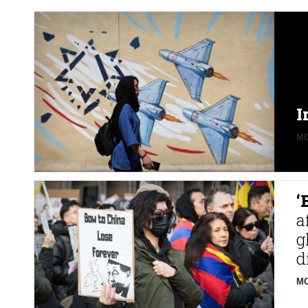
I
MO
‘
a
g
d
MO