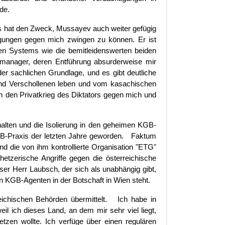
de.
ns hat den Zweck, Mussayev auch weiter gefügig
igungen gegen mich zwingen zu können. Er ist
hen Systems wie die bemitleidenswerten beiden
nkmanager, deren Entführung absurderweise mir
der sachlichen Grundlage, und es gibt deutliche
 und Verschollenen leben und vom kasachischen
 den Privatkrieg des Diktators gegen mich und
halten und die Isolierung in den geheimen KGB-
KGB-Praxis der letzten Jahre geworden. Faktum
d die von ihm kontrollierte Organisation "ETG"
hetzerische Angriffe gegen die österreichische
ser Herr Laubsch, der sich als unabhängig gibt,
 KGB-Agenten in der Botschaft in Wien steht.
reichischen Behörden übermittelt. Ich habe in
eil ich dieses Land, an dem mir sehr viel liegt,
etzen wollte. Ich verfüge über einen regulären