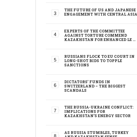
THE FUTURE OF US AND JAPANESE
ENGAGEMENT WITH CENTRAL ASI
EXPERTS OF THE COMMITTEE
AGAINST TORTURE COMMEND
KAZAKHSTAN FOR ENHANCED LE …
RUSSIANS FLOCK TO EU COURT IN
LONG-SHOT BIDS TO TOPPLE
SANCTIONS
DICTATORS’ FUNDS IN
SWITZERLAND – THE BIGGEST
SCANDALS
THE RUSSIA-UKRAINE CONFLICT:
IMPLICATIONS FOR
KAZAKHSTAN’S ENERGY SECTOR
AS RUSSIA STUMBLES, TURKEY
AND KAZAKHSTAN SENSE