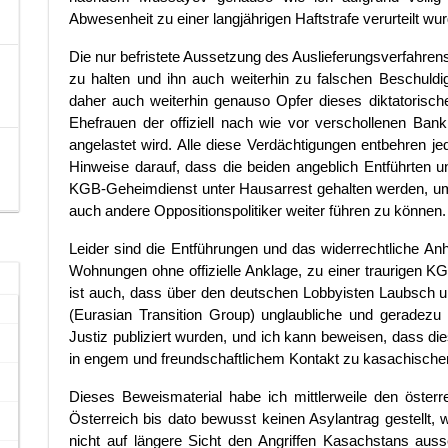
Abwesenheit zu einer langjährigen Haftstrafe verurteilt wur
Die nur befristete Aussetzung des Auslieferungsverfahre
zu halten und ihn auch weiterhin zu falschen Beschuld
daher auch weiterhin genauso Opfer dieses diktatorisc
Ehefrauen der offiziell nach wie vor verschollenen Ba
angelastet wird. Alle diese Verdächtigungen entbehren je
Hinweise darauf, dass die beiden angeblich Entführten
KGB-Geheimdienst unter Hausarrest gehalten werden, um
auch andere Oppositionspolitiker weiter führen zu können.
Leider sind die Entführungen und das widerrechtliche An
Wohnungen ohne offizielle Anklage, zu einer traurigen 
ist auch, dass über den deutschen Lobbyisten Laubsch un
(Eurasian Transition Group) unglaubliche und geradezu 
Justiz publiziert wurden, und ich kann beweisen, dass die
in engem und freundschaftlichem Kontakt zu kasachischen
Dieses Beweismaterial habe ich mittlerweile den öster
Österreich bis dato bewusst keinen Asylantrag gestellt, w
nicht auf längere Sicht den Angriffen Kasachstans auss