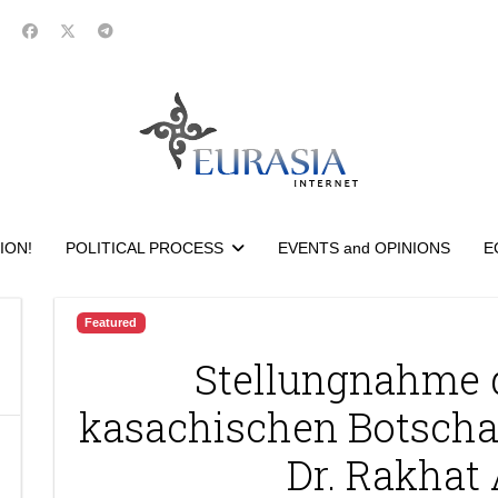
ION!
POLITICAL PROCESS
EVENTS and OPINIONS
E
Featured
Stellungnahme 
kasachischen Botschaf
Dr. Rakhat