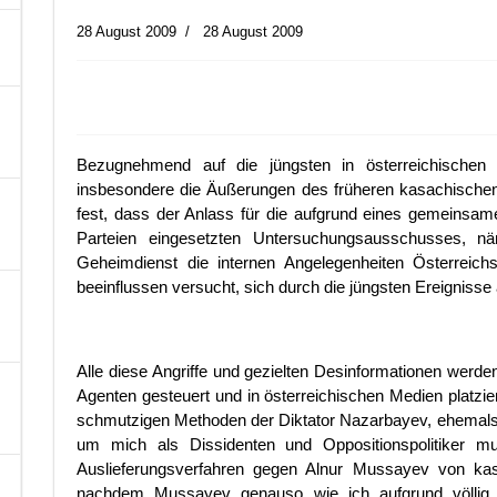
28 August 2009
28 August 2009
A
Bezugnehmend auf die jüngsten in österreichischen
insbesondere die Äußerungen des früheren kasachischen
fest, dass der Anlass für die aufgrund eines gemeinsam
Parteien eingesetzten Untersuchungsausschusses, nä
Geheimdienst die internen Angelegenheiten Österreich
beeinflussen versucht, sich durch die jüngsten Ereignisse 
Alle diese Angriffe und gezielten Desinformationen we
Agenten gesteuert und in österreichischen Medien platzier
schmutzigen Methoden der Diktator Nazarbayev, ehemals
um mich als Dissidenten und Oppositionspolitiker
Auslieferungsverfahren gegen Alnur Mussayev von kasa
nachdem Mussayev genauso wie ich aufgrund völlig 