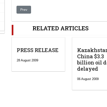
Previous article: Aliev Says Kazakh Authorities Try To 'G
Prev
RELATED ARTICLES
PRESS RELEASE
Kazakhsta
China $3.3
28 August 2009
billion oil 
delayed
06 August 2009