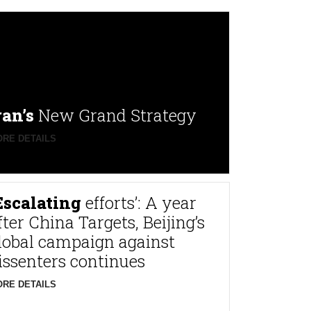
ran’s
New Grand Strategy
RE DETAILS
Escalating
efforts’: A year
fter China Targets, Beijing’s
lobal campaign against
issenters continues
RE DETAILS