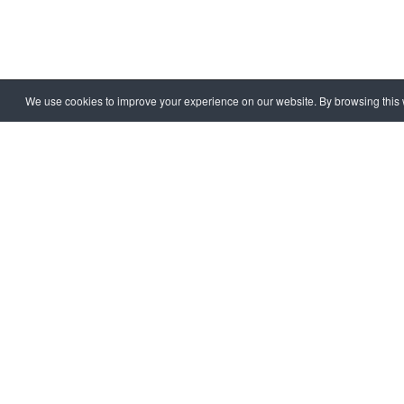
We use cookies to improve your experience on our website. By browsing this w
HOME
EXTRA
CORRUPT
Copyright © 1997 - 2026 IAC EURASIA. All Rights