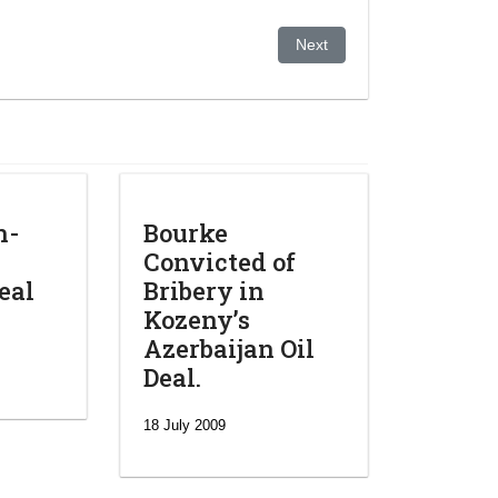
et' Him Using Former Associate
Next article: PRESS RELEA
Next
n-
Bourke
Convicted of
deal
Bribery in
Kozeny’s
Azerbaijan Oil
Deal.
18 July 2009