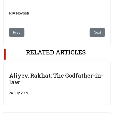
RIA Novosti
Previous article: The pop star and the opera singer: daughters
Next articl
Prev
Next
RELATED ARTICLES
Aliyev, Rakhat: The Godfather-in-
law
24 July 2009