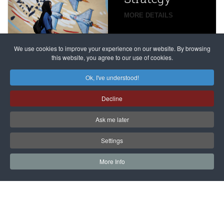
global
campaign
MORE DETAILS
France
to try
against
alleged
dissenters
Magnitsky
We use cookies to improve your experience on our website. By browsing
continues
this website, you agree to our use of cookies.
Affair
mastermind
MORE DETAILS
Ok, I've understood!
Dimitry
Decline
Klyuev in
absentia
Ask me later
MORE DETAILS
Settings
More Info
САЙТ на РУССКОМ