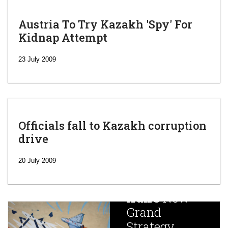
Austria To Try Kazakh 'Spy' For
Kidnap Attempt
23 July 2009
Officials fall to Kazakh corruption
drive
‘Escalating
efforts’: A
20 July 2009
year after
China
Iran’s
New
Targets,
Grand
Beijing’s
Strategy