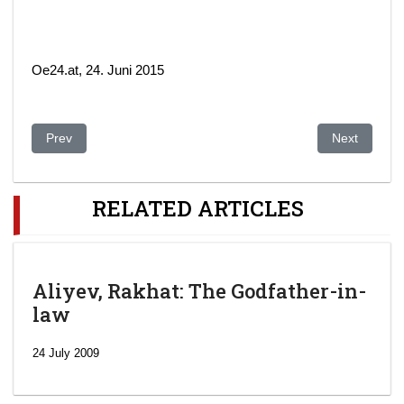
Oe24.at, 24. Juni 2015
Previous article: Glitzy Facade Hides Azerbaijan's Dark Reality
Next article
Prev
Next
RELATED ARTICLES
Aliyev, Rakhat: The Godfather-in-
law
24 July 2009