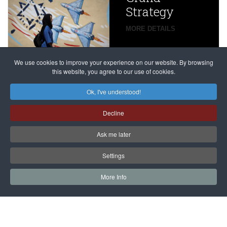
Beijing’s
Strategy
global
campaign
MORE DETAILS
France
to try
against
alleged
dissenters
Magnitsky
We use cookies to improve your experience on our website. By browsing
continues
this website, you agree to our use of cookies.
Affair
mastermind
MORE DETAILS
Ok, I've understood!
Dimitry
Decline
Klyuev in
absentia
Ask me later
MORE DETAILS
Settings
More Info
САЙТ на РУССКОМ