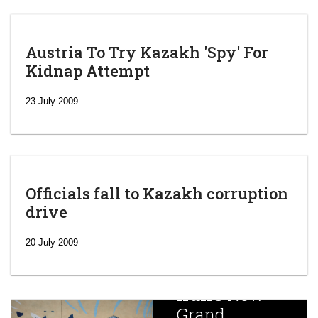
Austria To Try Kazakh 'Spy' For
Kidnap Attempt
23 July 2009
Officials fall to Kazakh corruption
drive
‘Escalating
efforts’: A
20 July 2009
year after
China
Iran’s
New
Targets,
Grand