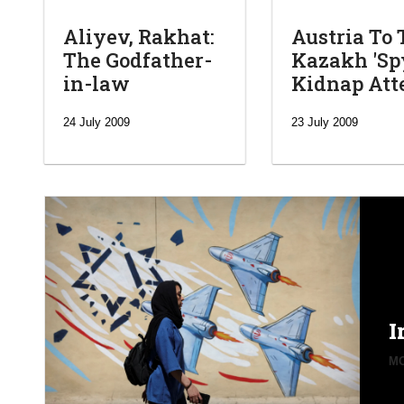
Aliyev, Rakhat:
Austria To 
The Godfather-
Kazakh 'Spy
in-law
Kidnap At
24 July 2009
23 July 2009
I
MO