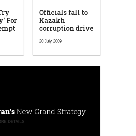
Try
Officials fall to
' For
Kazakh
tempt
corruption drive
20 July 2009
ran’s
New Grand Strategy
RE DETAILS