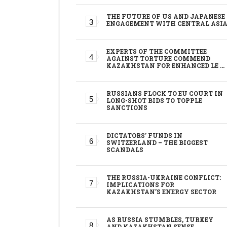
THE FUTURE OF US AND JAPANESE
ENGAGEMENT WITH CENTRAL ASI
EXPERTS OF THE COMMITTEE
AGAINST TORTURE COMMEND
KAZAKHSTAN FOR ENHANCED LE …
RUSSIANS FLOCK TO EU COURT IN
LONG-SHOT BIDS TO TOPPLE
SANCTIONS
DICTATORS’ FUNDS IN
SWITZERLAND – THE BIGGEST
SCANDALS
THE RUSSIA-UKRAINE CONFLICT:
IMPLICATIONS FOR
KAZAKHSTAN’S ENERGY SECTOR
AS RUSSIA STUMBLES, TURKEY
AND KAZAKHSTAN SENSE