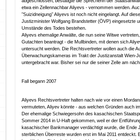
abgeschlossen, bestätigte die Sprecherin der Staatsanwal
etwa ein Zellennachbar Aliyevs - vernommen werden. Auch
"Suizidneigung" Aliyevs ist noch nicht eingelangt. Auf di
Justizminister Wolfgang Brandstetter (ÖVP) eingesetzte 
Umstände des Todes bestehen.
Aliyevs ehemalige Anwälte, die nun seine Witwe vertrete
Gutachten beantragt - die Mullbinden, mit denen sich Aliy
untersucht werden. Die Rechtsvertreter wollen auch die 
Überwachungskameras im Trakt der Justizanstalt Wien-Jo
untergebracht war. Bisher sei nur die seiner Zelle am näc
Fall begann 2007
Aliyevs Rechtsvertreter halten nach wie vor einen Mordan
vermuteten, Aliyev könnte - aus welchen Gründen auch im
Der ehemalige Schwiegersohn des kasachischen Staatspr
Sommer 2014 in U-Haft gekommen, weil er der Entführun
kasachischer Bankmanager verdächtigt wurde, die Ende 
sterblichen Überreste wurden erst im Mai 2011 entdeckt.