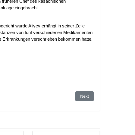
n früheren Chef des kasachischen
nklage eingebracht.
richt wurde Aliyev erhängt in seiner Zelle
bstanzen von fünf verschiedenen Medikamenten
erse Erkrankungen verschrieben bekommen hatte.
 on Civil Liberties
Next article: Germany's Koe
Next