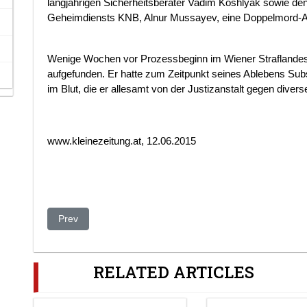
langjährigen Sicherheitsberater Vadim Koshlyak sowie de
Geheimdiensts KNB, Alnur Mussayev, eine Doppelmord-A
Wenige Wochen vor Prozessbeginn im Wiener Straflandesge
aufgefunden. Er hatte zum Zeitpunkt seines Ablebens Su
im Blut, die er allesamt von der Justizanstalt gegen div
www.kleinezeitung.at, 12.06.2015
Previous article: UN Envoy Urges Kazakhstan To Lift Curbs
Prev
RELATED ARTICLES