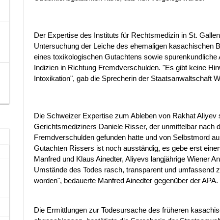
Der Expertise des Instituts für Rechtsmedizin in St. Galle
Untersuchung der Leiche des ehemaligen kasachischen Bot
eines toxikologischen Gutachtens sowie spurenkundliche
Indizien in Richtung Fremdverschulden. "Es gibt keine Hi
Intoxikation", gab die Sprecherin der Staatsanwaltschaft 
Die Schweizer Expertise zum Ableben von Rakhat Aliyev s
Gerichtsmediziners Daniele Risser, der unmittelbar nach
Fremdverschulden gefunden hatte und von Selbstmord aus
Gutachten Rissers ist noch ausständig, es gebe erst einen
Manfred und Klaus Ainedter, Aliyevs langjährige Wiener An
Umstände des Todes rasch, transparent und umfassend zu kl
worden", bedauerte Manfred Ainedter gegenüber der APA.
Die Ermittlungen zur Todesursache des früheren kasachis