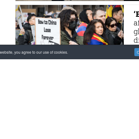
‘
a
g
d
MO
ebsite, you agree to our use of cookies.
O
F
M
m
K
MO