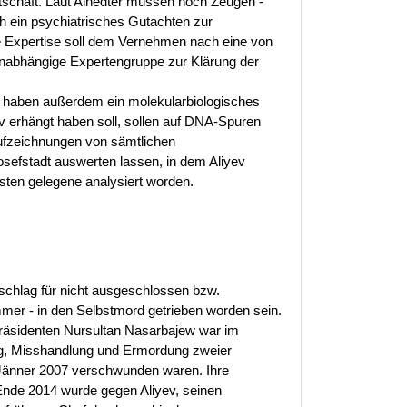
tschaft. Laut Ainedter müssen noch Zeugen -
 ein psychiatrisches Gutachten zur
ese Expertise soll dem Vernehmen nach eine von
unabhängige Expertengruppe zur Klärung der
n, haben außerdem ein molekularbiologisches
ev erhängt haben soll, sollen auf DNA-Spuren
Aufzeichnungen von sämtlichen
sefstadt auswerten lassen, in dem Aliyev
hsten gelegene analysiert worden.
schlag für nicht ausgeschlossen bzw.
mer - in den Selbstmord getrieben worden sein.
äsidenten Nursultan Nasarbajew war im
g, Misshandlung und Ermordung zweier
Jänner 2007 verschwunden waren. Ihre
 Ende 2014 wurde gegen Aliyev, seinen