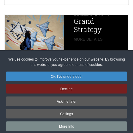
China
Iran’s
New
Targets,
Grand
Beijing’s
Strategy
global
campaign
MORE DETAILS
France
to try
against
alleged
dissenters
Magnitsky
We use cookies to improve your experience on our website. By browsing
continues
this website, you agree to our use of cookies.
Affair
mastermind
MORE DETAILS
Ok, I've understood!
Dimitry
Decline
Klyuev in
absentia
Ask me later
MORE DETAILS
Settings
More Info