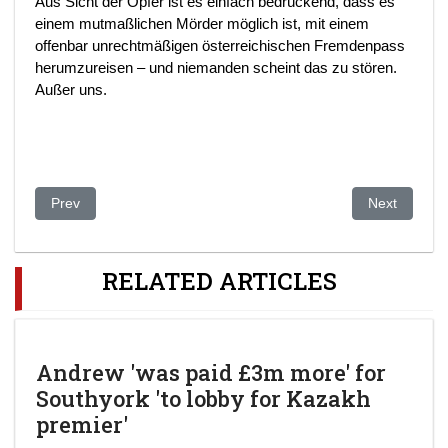
Aus Sicht der Opfer ist es einfach bedrückend, dass es
einem mutmaßlichen Mörder möglich ist, mit einem
offenbar unrechtmäßigen österreichischen Fremdenpass
herumzureisen – und niemanden scheint das zu stören.
Außer uns.
Previous article: Palestinian authority suspected of lobbying for
Next article
Prev
Next
RELATED ARTICLES
Andrew 'was paid £3m more' for
Southyork 'to lobby for Kazakh
premier'